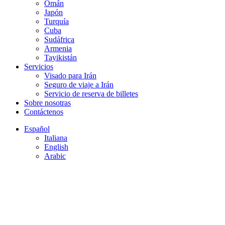
Omán
Japón
Turquía
Cuba
Sudáfrica
Armenia
Tayikistán
Servicios
Visado para Irán
Seguro de viaje a Irán
Servicio de reserva de billetes
Sobre nosotras
Contáctenos
Español
Italiana
English
Arabic