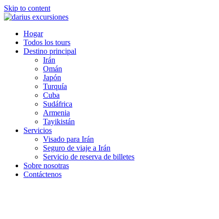
Skip to content
Hogar
Todos los tours
Destino principal
Irán
Omán
Japón
Turquía
Cuba
Sudáfrica
Armenia
Tayikistán
Servicios
Visado para Irán
Seguro de viaje a Irán
Servicio de reserva de billetes
Sobre nosotras
Contáctenos